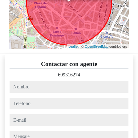
Leaflet
| ©
OpenStreetMap
contributors
Contactar con agente
699316274
nombre
teléfono
e-mail
mensaje