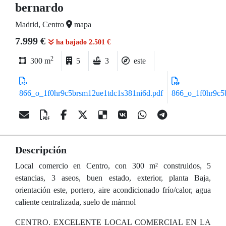
bernardo
Madrid, Centro
mapa
7.999 €
ha bajado 2.501 €
2
300 m
5
3
este
866_o_1f0hr9c5brsm12ue1tdc1s381ni6d.pdf
866_o_1f0hr9c5b
Descripción
Local comercio en Centro, con 300 m² construidos, 5
estancias, 3 aseos, buen estado, exterior, planta Baja,
orientación este, portero, aire acondicionado frío/calor, agua
caliente centralizada, suelo de mármol
CENTRO. EXCELENTE LOCAL COMERCIAL EN LA