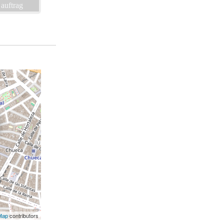
 auftrag
Map
contributors