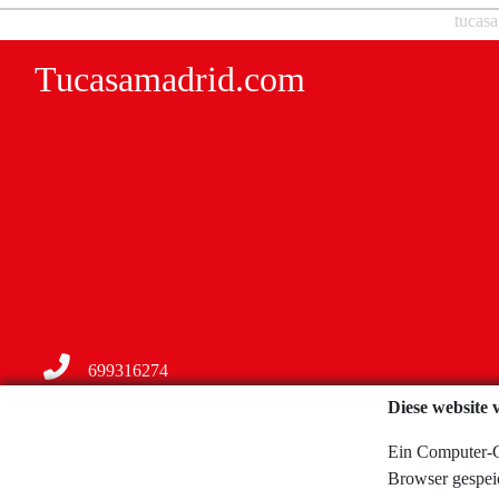
tucasa
Tucasamadrid.com
699316274
Diese website 
icalvo@tucasamadrid.com
Ein Computer-Co
info@tucasamadrid.com
Browser gespeic