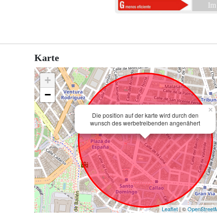
Im
Karte
+
−
×
Die position auf der karte wird durch den
wunsch des werbetreibenden angenähert
Leaflet
| ©
OpenStreet