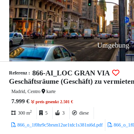
Umgebung
866-AI_LOC GRAN VIA
Referenz :
Geschäftsräume (Geschäft) zu vermieten
Madrid, Centro
karte
7.999 €
preis gesenkt 2.501 €
2
300 m
5
3
diese
866_o_1f0hr9c5brsm12ue1tdc1s381ni6d.pdf
866_o_1f0