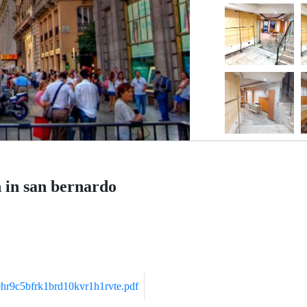
 in san bernardo
hr9c5bfrk1brd10kvr1h1rvte.pdf