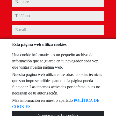
nombre
teléfono
e-mail
He leído y acepto las condiciones de uso y
política de privacidad
Esta página web utiliza cookies
mensaje
Una cookie informática es un pequeño archivo de
información que se guarda en tu navegador cada vez
que visitas nuestra página web.
Nuestra página web utiliza entre otras, cookies técnicas
Captcha
que son imprescindibles para que la página pueda
funcionar. Las tenemos activadas por defecto, pues no
necesitan de tu autorización.
Más información en nuestro apartado
POLÍTICA DE
COOKIES.
Enviar
Aceptar todas las cookies