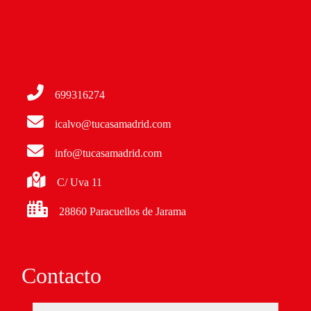
699316274
icalvo@tucasamadrid.com
info@tucasamadrid.com
C/ Uva 11
28860 Paracuellos de Jarama
Contacto