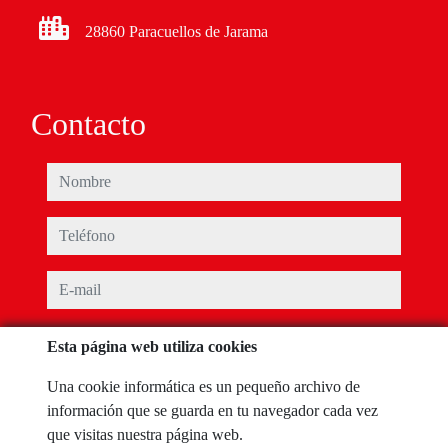
28860 Paracuellos de Jarama
Contacto
nombre
teléfono
e-mail
He leído y acepto las condiciones de uso y
política de privacidad
Esta página web utiliza cookies
mensaje
Una cookie informática es un pequeño archivo de
información que se guarda en tu navegador cada vez
que visitas nuestra página web.